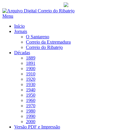
Saltar
para
Menu
conteúdo
Início
Jornais
O Santareno
Correio da Extremadura
Correio do Ribatejo
Décadas
1889
1891
1900
1910
1920
1930
1940
1950
1960
1970
1980
1990
2000
Versão PDF e Impressão