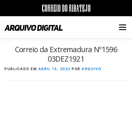
Saltar
para
Menu
conteúdo
Correio da Extremadura Nº1596
INÍCIO
JORNAIS
DÉCADAS
03DEZ1921
PUBLICADO EM
ABRIL 13, 2022
POR
ARQUIVO
VERSÃO PDF E IMPRESSÃO