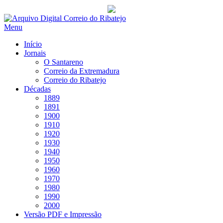
Saltar
para
Menu
conteúdo
Início
Jornais
O Santareno
Correio da Extremadura
Correio do Ribatejo
Décadas
1889
1891
1900
1910
1920
1930
1940
1950
1960
1970
1980
1990
2000
Versão PDF e Impressão