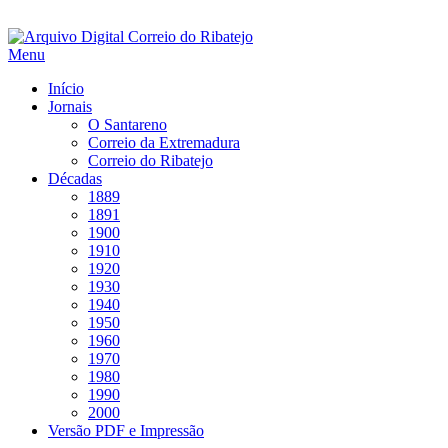
Saltar
para
Menu
conteúdo
Início
Jornais
O Santareno
Correio da Extremadura
Correio do Ribatejo
Décadas
1889
1891
1900
1910
1920
1930
1940
1950
1960
1970
1980
1990
2000
Versão PDF e Impressão