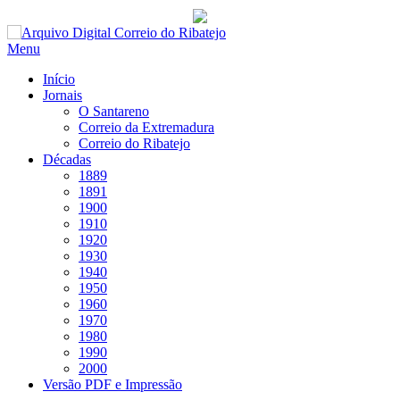
Saltar
para
Menu
conteúdo
Início
Jornais
O Santareno
Correio da Extremadura
Correio do Ribatejo
Décadas
1889
1891
1900
1910
1920
1930
1940
1950
1960
1970
1980
1990
2000
Versão PDF e Impressão