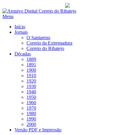
Saltar
para
Menu
conteúdo
Início
Jornais
O Santareno
Correio da Extremadura
Correio do Ribatejo
Décadas
1889
1891
1900
1910
1920
1930
1940
1950
1960
1970
1980
1990
2000
Versão PDF e Impressão