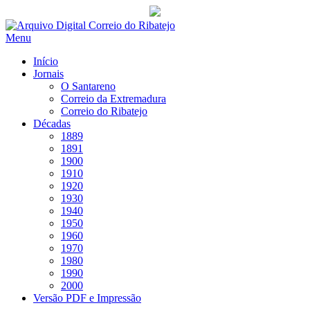
Saltar
para
Menu
conteúdo
Início
Jornais
O Santareno
Correio da Extremadura
Correio do Ribatejo
Décadas
1889
1891
1900
1910
1920
1930
1940
1950
1960
1970
1980
1990
2000
Versão PDF e Impressão