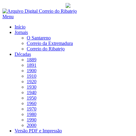
Saltar
para
Menu
conteúdo
Início
Jornais
O Santareno
Correio da Extremadura
Correio do Ribatejo
Décadas
1889
1891
1900
1910
1920
1930
1940
1950
1960
1970
1980
1990
2000
Versão PDF e Impressão