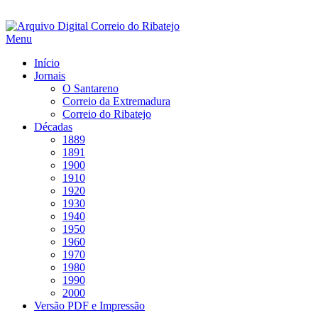
Saltar
para
Menu
conteúdo
Início
Jornais
O Santareno
Correio da Extremadura
Correio do Ribatejo
Décadas
1889
1891
1900
1910
1920
1930
1940
1950
1960
1970
1980
1990
2000
Versão PDF e Impressão