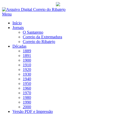
Saltar
para
Menu
conteúdo
Início
Jornais
O Santareno
Correio da Extremadura
Correio do Ribatejo
Décadas
1889
1891
1900
1910
1920
1930
1940
1950
1960
1970
1980
1990
2000
Versão PDF e Impressão