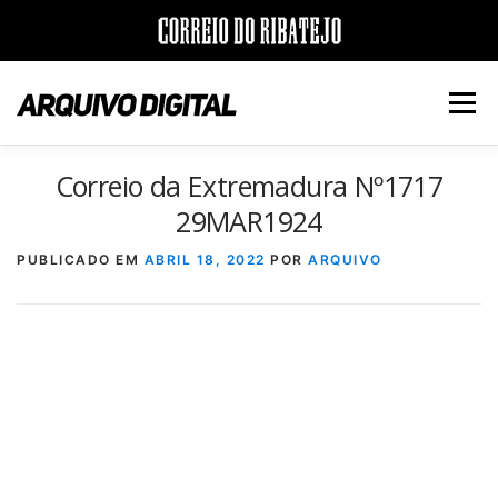
Saltar
para
Menu
conteúdo
Correio da Extremadura Nº1717
INÍCIO
JORNAIS
DÉCADAS
29MAR1924
PUBLICADO EM
ABRIL 18, 2022
POR
ARQUIVO
VERSÃO PDF E IMPRESSÃO