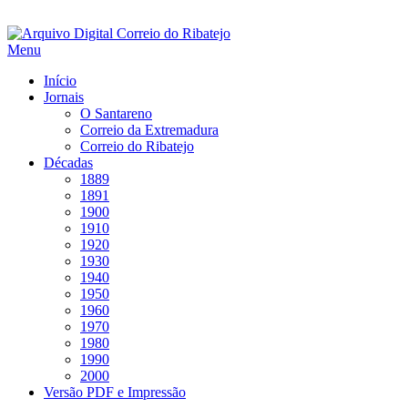
Saltar
para
Menu
conteúdo
Início
Jornais
O Santareno
Correio da Extremadura
Correio do Ribatejo
Décadas
1889
1891
1900
1910
1920
1930
1940
1950
1960
1970
1980
1990
2000
Versão PDF e Impressão