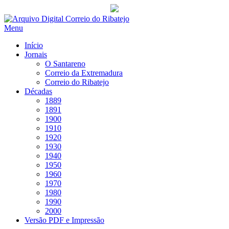
Saltar
para
Menu
conteúdo
Início
Jornais
O Santareno
Correio da Extremadura
Correio do Ribatejo
Décadas
1889
1891
1900
1910
1920
1930
1940
1950
1960
1970
1980
1990
2000
Versão PDF e Impressão