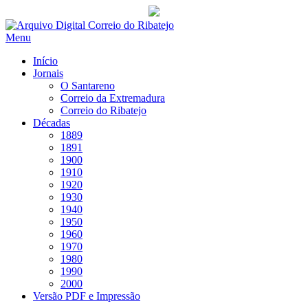
Saltar
para
Menu
conteúdo
Início
Jornais
O Santareno
Correio da Extremadura
Correio do Ribatejo
Décadas
1889
1891
1900
1910
1920
1930
1940
1950
1960
1970
1980
1990
2000
Versão PDF e Impressão