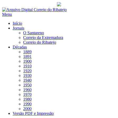
Saltar
para
Menu
conteúdo
Início
Jornais
O Santareno
Correio da Extremadura
Correio do Ribatejo
Décadas
1889
1891
1900
1910
1920
1930
1940
1950
1960
1970
1980
1990
2000
Versão PDF e Impressão