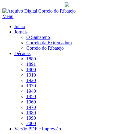
Saltar
para
Menu
conteúdo
Início
Jornais
O Santareno
Correio da Extremadura
Correio do Ribatejo
Décadas
1889
1891
1900
1910
1920
1930
1940
1950
1960
1970
1980
1990
2000
Versão PDF e Impressão