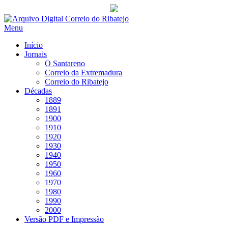
Saltar
para
Menu
conteúdo
Início
Jornais
O Santareno
Correio da Extremadura
Correio do Ribatejo
Décadas
1889
1891
1900
1910
1920
1930
1940
1950
1960
1970
1980
1990
2000
Versão PDF e Impressão