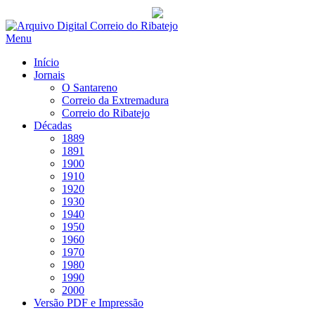
Saltar
para
Menu
conteúdo
Início
Jornais
O Santareno
Correio da Extremadura
Correio do Ribatejo
Décadas
1889
1891
1900
1910
1920
1930
1940
1950
1960
1970
1980
1990
2000
Versão PDF e Impressão