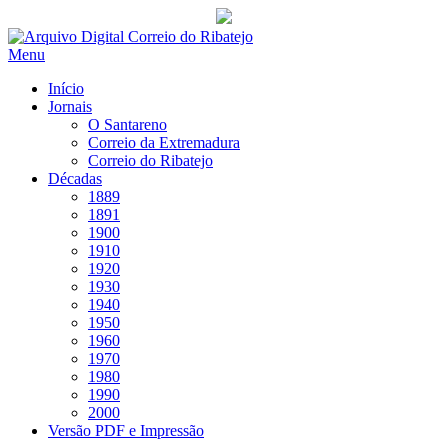
Saltar
para
Menu
conteúdo
Início
Jornais
O Santareno
Correio da Extremadura
Correio do Ribatejo
Décadas
1889
1891
1900
1910
1920
1930
1940
1950
1960
1970
1980
1990
2000
Versão PDF e Impressão