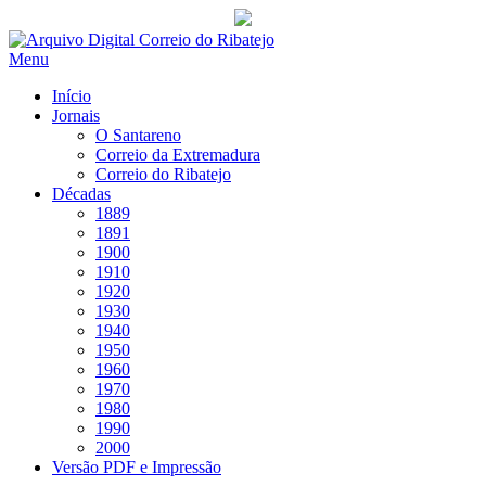
Saltar
para
Menu
conteúdo
Início
Jornais
O Santareno
Correio da Extremadura
Correio do Ribatejo
Décadas
1889
1891
1900
1910
1920
1930
1940
1950
1960
1970
1980
1990
2000
Versão PDF e Impressão