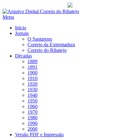
Saltar
para
Menu
conteúdo
Início
Jornais
O Santareno
Correio da Extremadura
Correio do Ribatejo
Décadas
1889
1891
1900
1910
1920
1930
1940
1950
1960
1970
1980
1990
2000
Versão PDF e Impressão