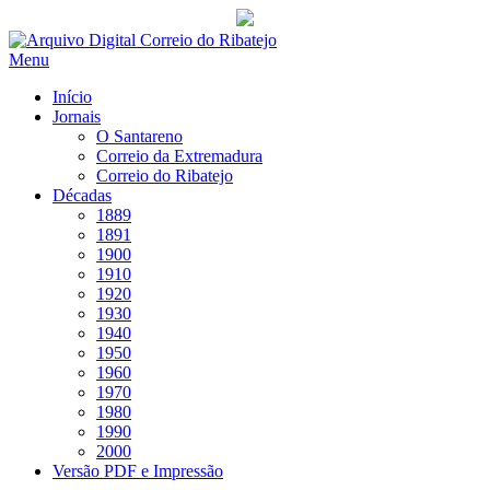
Saltar
para
Menu
conteúdo
Início
Jornais
O Santareno
Correio da Extremadura
Correio do Ribatejo
Décadas
1889
1891
1900
1910
1920
1930
1940
1950
1960
1970
1980
1990
2000
Versão PDF e Impressão