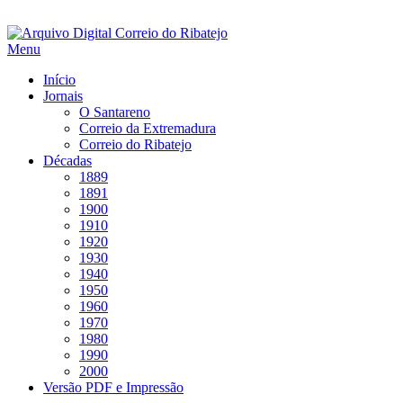
Saltar
para
Menu
conteúdo
Início
Jornais
O Santareno
Correio da Extremadura
Correio do Ribatejo
Décadas
1889
1891
1900
1910
1920
1930
1940
1950
1960
1970
1980
1990
2000
Versão PDF e Impressão