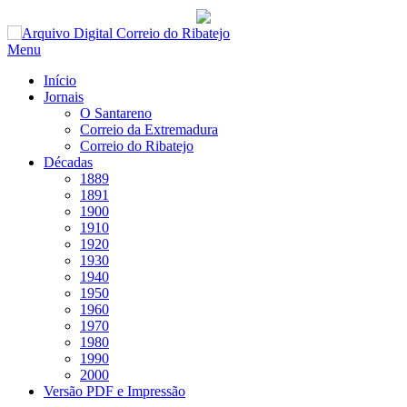
Saltar
para
Menu
conteúdo
Início
Jornais
O Santareno
Correio da Extremadura
Correio do Ribatejo
Décadas
1889
1891
1900
1910
1920
1930
1940
1950
1960
1970
1980
1990
2000
Versão PDF e Impressão