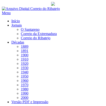
Saltar
para
Menu
conteúdo
Início
Jornais
O Santareno
Correio da Extremadura
Correio do Ribatejo
Décadas
1889
1891
1900
1910
1920
1930
1940
1950
1960
1970
1980
1990
2000
Versão PDF e Impressão