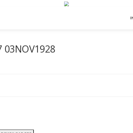
I
57 03NOV1928