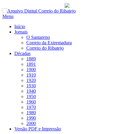
Saltar
para
Menu
conteúdo
Início
Jornais
O Santareno
Correio da Extremadura
Correio do Ribatejo
Décadas
1889
1891
1900
1910
1920
1930
1940
1950
1960
1970
1980
1990
2000
Versão PDF e Impressão