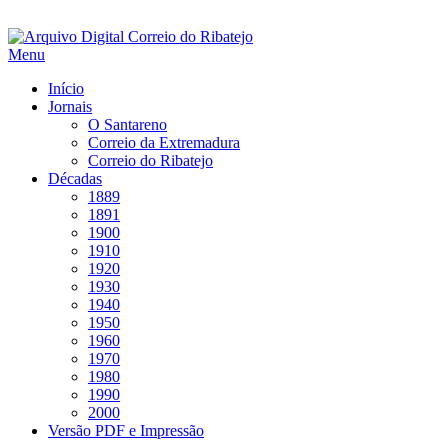
Saltar
para
Menu
conteúdo
Início
Jornais
O Santareno
Correio da Extremadura
Correio do Ribatejo
Décadas
1889
1891
1900
1910
1920
1930
1940
1950
1960
1970
1980
1990
2000
Versão PDF e Impressão