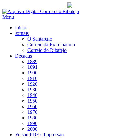
Saltar
para
Menu
conteúdo
Início
Jornais
O Santareno
Correio da Extremadura
Correio do Ribatejo
Décadas
1889
1891
1900
1910
1920
1930
1940
1950
1960
1970
1980
1990
2000
Versão PDF e Impressão