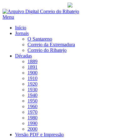
Saltar
para
Menu
conteúdo
Início
Jornais
O Santareno
Correio da Extremadura
Correio do Ribatejo
Décadas
1889
1891
1900
1910
1920
1930
1940
1950
1960
1970
1980
1990
2000
Versão PDF e Impressão