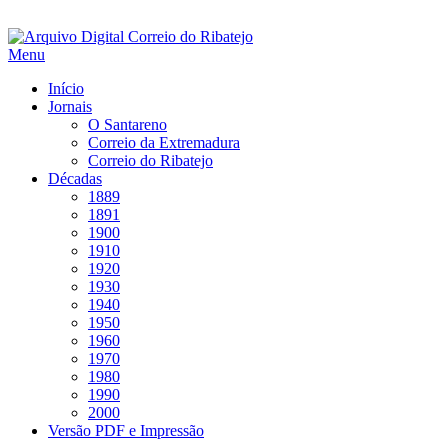
Saltar
para
Menu
conteúdo
Início
Jornais
O Santareno
Correio da Extremadura
Correio do Ribatejo
Décadas
1889
1891
1900
1910
1920
1930
1940
1950
1960
1970
1980
1990
2000
Versão PDF e Impressão