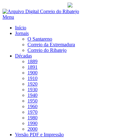
Saltar
para
Menu
conteúdo
Início
Jornais
O Santareno
Correio da Extremadura
Correio do Ribatejo
Décadas
1889
1891
1900
1910
1920
1930
1940
1950
1960
1970
1980
1990
2000
Versão PDF e Impressão