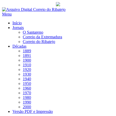
Saltar
para
Menu
conteúdo
Início
Jornais
O Santareno
Correio da Extremadura
Correio do Ribatejo
Décadas
1889
1891
1900
1910
1920
1930
1940
1950
1960
1970
1980
1990
2000
Versão PDF e Impressão