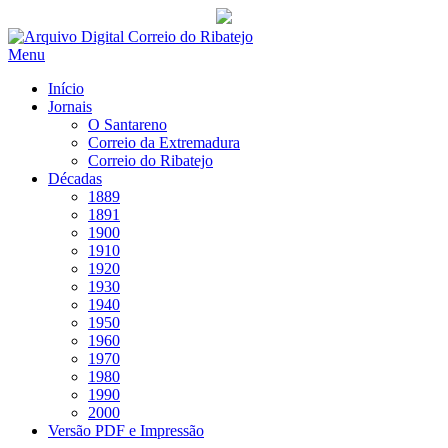
Saltar
para
Menu
conteúdo
Início
Jornais
O Santareno
Correio da Extremadura
Correio do Ribatejo
Décadas
1889
1891
1900
1910
1920
1930
1940
1950
1960
1970
1980
1990
2000
Versão PDF e Impressão