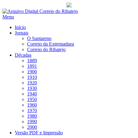
Saltar
para
Menu
conteúdo
Início
Jornais
O Santareno
Correio da Extremadura
Correio do Ribatejo
Décadas
1889
1891
1900
1910
1920
1930
1940
1950
1960
1970
1980
1990
2000
Versão PDF e Impressão