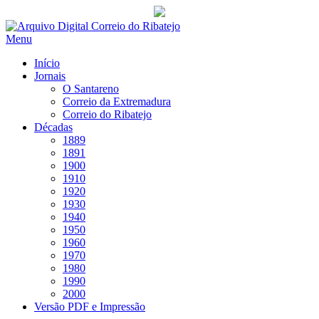
Saltar
para
Menu
conteúdo
Início
Jornais
O Santareno
Correio da Extremadura
Correio do Ribatejo
Décadas
1889
1891
1900
1910
1920
1930
1940
1950
1960
1970
1980
1990
2000
Versão PDF e Impressão