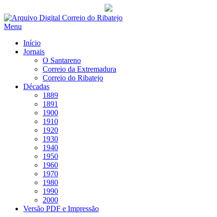
Saltar
para
Menu
conteúdo
Início
Jornais
O Santareno
Correio da Extremadura
Correio do Ribatejo
Décadas
1889
1891
1900
1910
1920
1930
1940
1950
1960
1970
1980
1990
2000
Versão PDF e Impressão