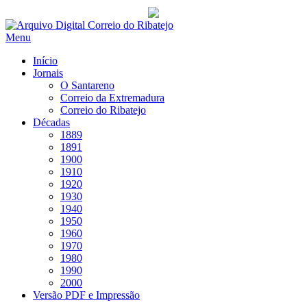
Saltar
para
Menu
conteúdo
Início
Jornais
O Santareno
Correio da Extremadura
Correio do Ribatejo
Décadas
1889
1891
1900
1910
1920
1930
1940
1950
1960
1970
1980
1990
2000
Versão PDF e Impressão