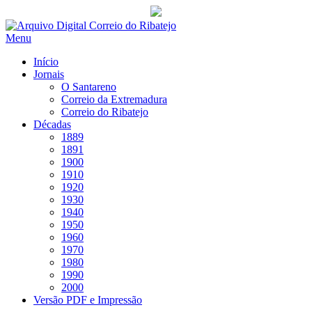
Saltar
para
Menu
conteúdo
Início
Jornais
O Santareno
Correio da Extremadura
Correio do Ribatejo
Décadas
1889
1891
1900
1910
1920
1930
1940
1950
1960
1970
1980
1990
2000
Versão PDF e Impressão