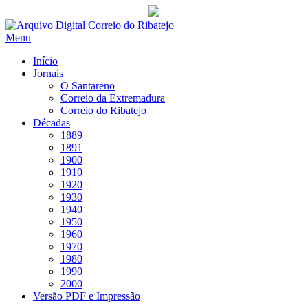
Saltar
para
Menu
conteúdo
Início
Jornais
O Santareno
Correio da Extremadura
Correio do Ribatejo
Décadas
1889
1891
1900
1910
1920
1930
1940
1950
1960
1970
1980
1990
2000
Versão PDF e Impressão