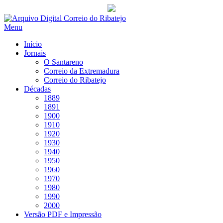
Saltar
para
Menu
conteúdo
Início
Jornais
O Santareno
Correio da Extremadura
Correio do Ribatejo
Décadas
1889
1891
1900
1910
1920
1930
1940
1950
1960
1970
1980
1990
2000
Versão PDF e Impressão