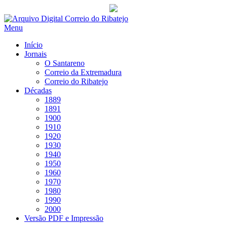
Saltar
para
Menu
conteúdo
Início
Jornais
O Santareno
Correio da Extremadura
Correio do Ribatejo
Décadas
1889
1891
1900
1910
1920
1930
1940
1950
1960
1970
1980
1990
2000
Versão PDF e Impressão