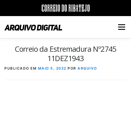
Saltar
para
Menu
conteúdo
Correio da Estremadura Nº2745
INÍCIO
JORNAIS
DÉCADAS
11DEZ1943
PUBLICADO EM
MAIO 5, 2022
POR
ARQUIVO
VERSÃO PDF E IMPRESSÃO