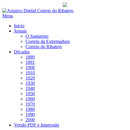
Saltar
para
Menu
conteúdo
Início
Jornais
O Santareno
Correio da Extremadura
Correio do Ribatejo
Décadas
1889
1891
1900
1910
1920
1930
1940
1950
1960
1970
1980
1990
2000
Versão PDF e Impressão