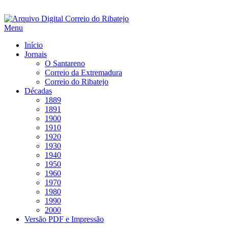
Saltar
para
Menu
conteúdo
Início
Jornais
O Santareno
Correio da Extremadura
Correio do Ribatejo
Décadas
1889
1891
1900
1910
1920
1930
1940
1950
1960
1970
1980
1990
2000
Versão PDF e Impressão