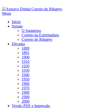
Saltar
para
Menu
conteúdo
Início
Jornais
O Santareno
Correio da Extremadura
Correio do Ribatejo
Décadas
1889
1891
1900
1910
1920
1930
1940
1950
1960
1970
1980
1990
2000
Versão PDF e Impressão