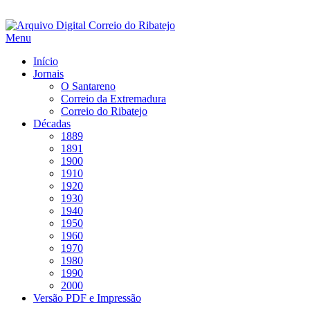
Saltar
para
Menu
conteúdo
Início
Jornais
O Santareno
Correio da Extremadura
Correio do Ribatejo
Décadas
1889
1891
1900
1910
1920
1930
1940
1950
1960
1970
1980
1990
2000
Versão PDF e Impressão