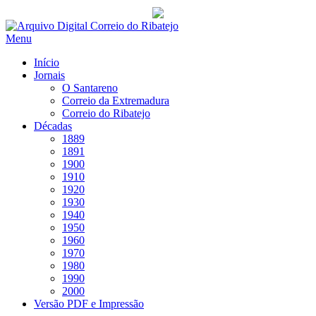
Saltar
para
Menu
conteúdo
Início
Jornais
O Santareno
Correio da Extremadura
Correio do Ribatejo
Décadas
1889
1891
1900
1910
1920
1930
1940
1950
1960
1970
1980
1990
2000
Versão PDF e Impressão