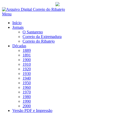
Saltar
para
Menu
conteúdo
Início
Jornais
O Santareno
Correio da Extremadura
Correio do Ribatejo
Décadas
1889
1891
1900
1910
1920
1930
1940
1950
1960
1970
1980
1990
2000
Versão PDF e Impressão