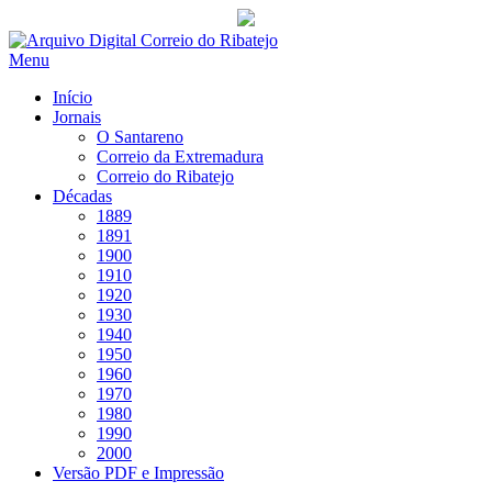
Saltar
para
Menu
conteúdo
Início
Jornais
O Santareno
Correio da Extremadura
Correio do Ribatejo
Décadas
1889
1891
1900
1910
1920
1930
1940
1950
1960
1970
1980
1990
2000
Versão PDF e Impressão